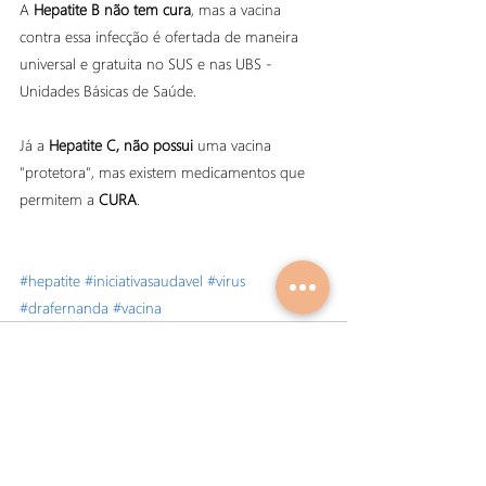
A 
Hepatite B não tem cura
, mas a vacina 
contra essa infecção é ofertada de maneira 
universal e gratuita no SUS e nas UBS - 
Unidades Básicas de Saúde.
Já a 
Hepatite C, não possui
 uma vacina 
"protetora", mas existem medicamentos que 
permitem a 
CURA
.
#hepatite
#iniciativasaudavel
#virus
#drafernanda
#vacina
Posts recentes
Ver tudo