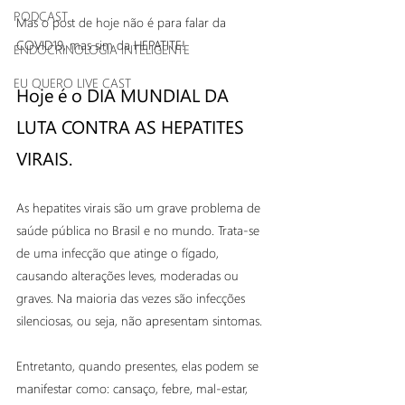
PODCAST
Mas o post de hoje não é para falar da 
COVID19, mas sim da HEPATITE!
ENDOCRINOLOGIA INTELIGENTE
EU QUERO LIVE CAST
Hoje é o DIA MUNDIAL DA 
LUTA CONTRA AS HEPATITES 
VIRAIS.
As hepatites virais são um grave problema de 
saúde pública no Brasil e no mundo. Trata-se 
de uma infecção que atinge o fígado, 
causando alterações leves, moderadas ou 
graves. Na maioria das vezes são infecções 
silenciosas, ou seja, não apresentam sintomas.
Entretanto, quando presentes, elas podem se 
manifestar como: cansaço, febre, mal-estar, 