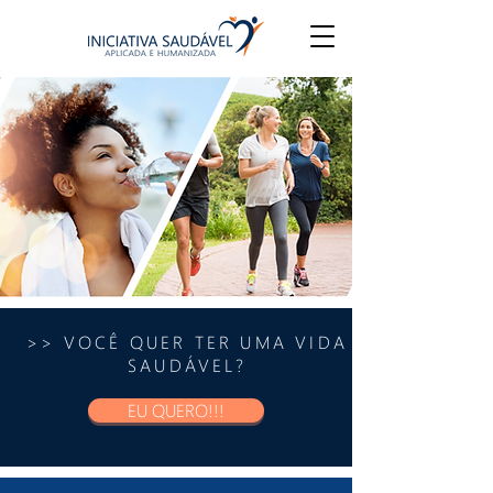
>> VOCÊ QUER TER UMA VIDA
SAUDÁVEL?
EU QUERO!!!