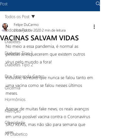
Post
Todos os Post
Felipe DuCarmo
Todos os Post
28 de jul. de 2020
2 min de leitura
VACINAS SALVAM VIDAS
Diabetes
No meio a essa pandemia, é normal as 
Diabetes Tipo 1
pessoas se esquecerem que existem outros 
vírus pelo mundo a fora! 
Diabetes Tipo 2
Dra. Fernanda Castro
Inclusive, acredito que nunca se falou tanto em 
uma vacina como se falou nesses últimos 
Glicemia
meses.
Hormônios
Apesar de muitas fake news, os reais avanços 
Nutrição
em uma possível vacina contra o Coronavírus 
Obesidade
SÃO REAIS, mas não são para semana que 
vem.
Pé Diabetico