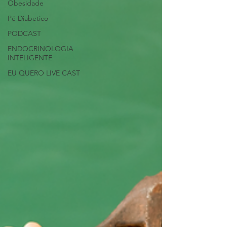
Obesidade
Pé Diabetico
PODCAST
ENDOCRINOLOGIA
INTELIGENTE
EU QUERO LIVE CAST