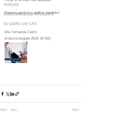
PODCAST
Prevenir ainda é o melhor remédio!
ENDOCRINOLOGIA INTELIGENTE
EU QUERO LIVE CAST
Dra. Fernanda Castro
Endocrinologista (RQE 39.762)