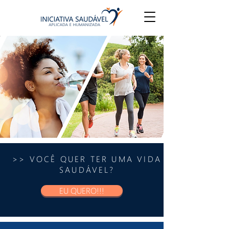
>> VOCÊ QUER TER UMA VIDA
SAUDÁVEL?
EU QUERO!!!