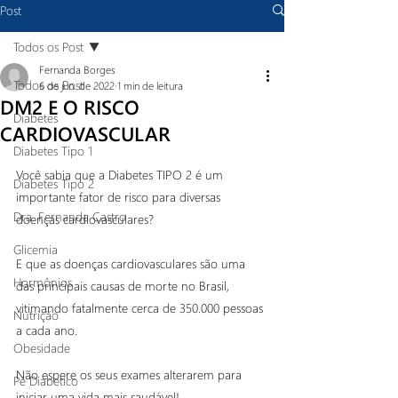
Post
Todos os Post
Fernanda Borges
Todos os Post
6 de jun. de 2022
1 min de leitura
DM2 E O RISCO
Diabetes
CARDIOVASCULAR
Diabetes Tipo 1
Você sabia que a Diabetes TIPO 2 é um 
Diabetes Tipo 2
importante fator de risco para diversas 
Dra. Fernanda Castro
doenças cardiovasculares?
Glicemia
E que as doenças cardiovasculares são uma 
Hormônios
das principais causas de morte no Brasil, 
vitimando fatalmente cerca de 350.000 pessoas 
Nutrição
a cada ano.
Obesidade
Não espere os seus exames alterarem para 
Pé Diabetico
iniciar uma vida mais saudável!