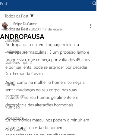
Post
Todos os Post
Felipe DuCarmo
Todos os Post
2 de fev. de 2020
1 min de leitura
ANDROPAUSA
Diabetes
Andropausa seria, em linguagem leiga, a 
Diabetes Tipo 1
'menopausa masculina'. É um processo lento e 
progressivo, que começa por volta dos 45 anos 
Diabetes Tipo 2
e por ser lenta, pode se estender por décadas.
Dra. Fernanda Castro
Assim como na mulher, o homem começa a 
Glicemia
sentir mudanças no seu corpo, nas suas 
Hormônios
atitudes e no seu humor, geralmente em 
decorrência das alterações hormonais.
Nutrição
Obesidade
Os hormônios masculinos podem diminuir em 
várias etapas da vida do homem, 
Pé Diabetico
principalmente no seu envelhecimento.