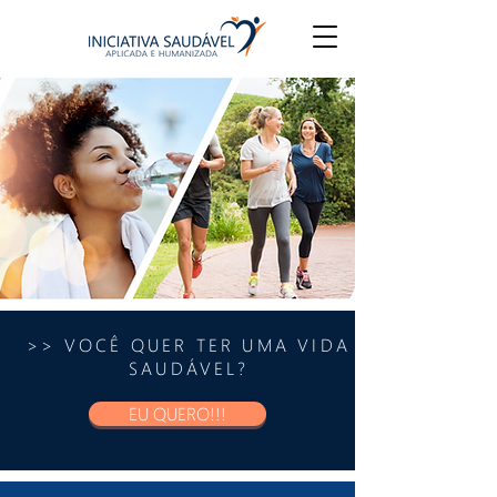
>> VOCÊ QUER TER UMA VIDA
SAUDÁVEL?
EU QUERO!!!