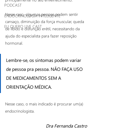
PODCAST
Nesse caso, algumas pessoas podem sentir 
ENDOCRINOLOGIA INTELIGENTE
cansaço, diminuição da força muscular, queda 
EU QUERO LIVE CAST
de libido e disfunção erétil, necessitando da 
ajuda do especialista para fazer reposição 
hormonal.
Lembre-se, os sintomas podem variar 
de pessoa pra pessoa. NÃO FAÇA USO 
DE MEDICAMENTOS SEM A 
ORIENTAÇÃO MÉDICA.
Nesse caso, o mais indicado é procurar um(a) 
endocrinologista.
Dra Fernanda Castro