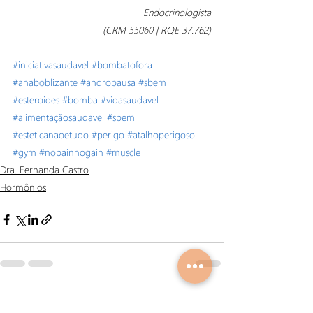
Endocrinologista
(CRM 55060 | RQE 37.762)
#iniciativasaudavel
#bombatofora
#anaboblizante
#andropausa
#sbem
#esteroides
#bomba
#vidasaudavel
#alimentaçãosaudavel
#sbem
#esteticanaoetudo
#perigo
#atalhoperigoso
#gym
#nopainnogain
#muscle
Dra. Fernanda Castro
Hormônios
Posts recentes
Ver tudo