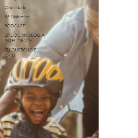
Obesidade
Pé Diabetico
PODCAST
ENDOCRINOLOGIA
INTELIGENTE
EU QUERO LIVE
CAST