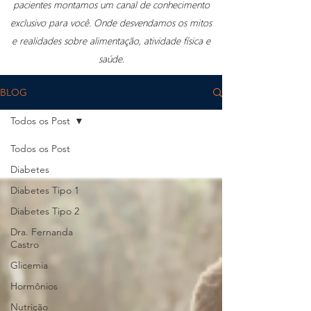
pacientes montamos um canal de conhecimento
exclusivo para você. Onde desvendamos os mitos
e realidades sobre alimentação, atividade física e
saúde.
BLOG
Todos os Post
Todos os Post
Diabetes
Diabetes Tipo 1
Diabetes Tipo 2
Dra. Fernanda
Castro
Glicemia
Hormônios
Nutrição