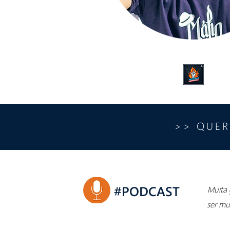
>> QUER
#PODCAST
Muita 
ser mu