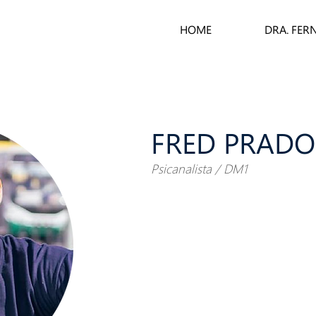
HOME
DRA. FER
FRED PRADO
Psicanalista / DM1