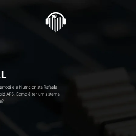
AL
otti e a Nutricionista Rafaela
roid APS. Como é ter um sistema
a?