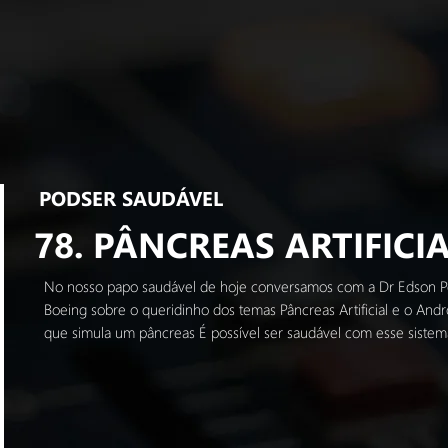
PODSER SAUDÁVEL
78. PÂNCREAS ARTIFICI
No nosso papo saudável de hoje conversamos com a Dr Edson Perr
Boeing sobre o queridinho dos temas Pâncreas Artificial e o And
que simula um pâncreas É possível ser saudável com esse sistem