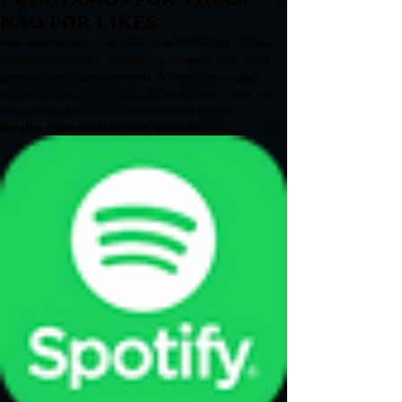
73. LUTAMOS POR VIDAS,
NÃO POR LIKES
Mais um #NovembroAzul está chegando ao fim... E para
fecharmos com chave de ouro, conversamos nesse nosso
papo saudável com a advogada Débora Aligieri sobre
#ciberativismo, sobre as lutas diárias as lutas vividas por
inúmeros amigos que convivem com o #diabetes.
escolha onde escutar esse episódio