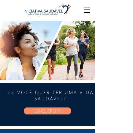
>> VOCÊ QUER TER UMA VIDA
SAUDÁVEL?
EU QUERO!!!