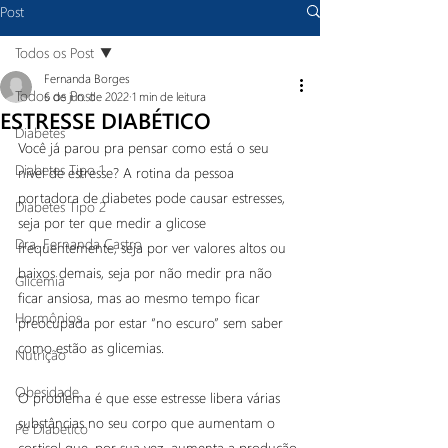
Post
Todos os Post
Fernanda Borges
Todos os Post
6 de jun. de 2022
1 min de leitura
ESTRESSE DIABÉTICO
Diabetes
Você já parou pra pensar como está o seu 
Diabetes Tipo 1
nível de estresse? A rotina da pessoa 
portadora de diabetes pode causar estresses, 
Diabetes Tipo 2
seja por ter que medir a glicose 
Dra. Fernanda Castro
frequentemente, seja por ver valores altos ou 
baixos demais, seja por não medir pra não 
Glicemia
ficar ansiosa, mas ao mesmo tempo ficar 
Hormônios
preocupada por estar “no escuro” sem saber 
como estão as glicemias.
Nutrição
Obesidade
O problema é que esse estresse libera várias 
substâncias no seu corpo que aumentam o 
Pé Diabetico
cortisol que, por sua vez, aumenta a produção 