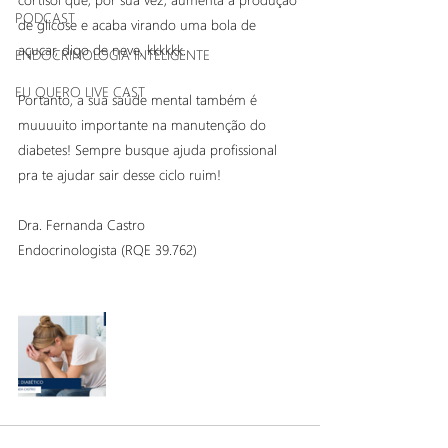
PODCAST
de glicose e acaba virando uma bola de 
açucar, digo de neve, kkkkkk.
ENDOCRINOLOGIA INTELIGENTE
EU QUERO LIVE CAST
Portanto, a sua saúde mental também é 
muuuuito importante na manutenção do 
diabetes! Sempre busque ajuda profissional 
pra te ajudar sair desse ciclo ruim!
Dra. Fernanda Castro
Endocrinologista (RQE 39.762)