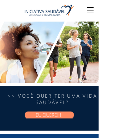
>> VOCÊ QUER TER UMA VIDA
SAUDÁVEL?
EU QUERO!!!