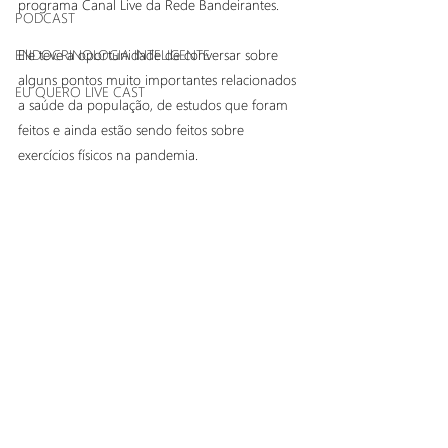
programa Canal Live da Rede Bandeirantes.
PODCAST
ENDOCRINOLOGIA INTELIGENTE
Ele teve a oportunidade de conversar sobre 
alguns pontos muito importantes relacionados 
EU QUERO LIVE CAST
a saúde da população, de estudos que foram 
feitos e ainda estão sendo feitos sobre 
exercícios físicos na pandemia.