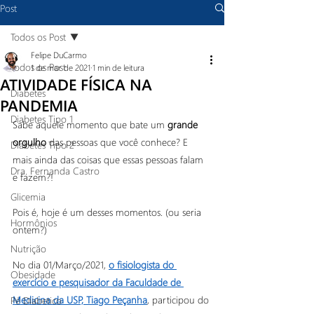
Post
Todos os Post
Felipe DuCarmo
Todos os Post
1 de mar. de 2021
1 min de leitura
ATIVIDADE FÍSICA NA
Diabetes
PANDEMIA
Diabetes Tipo 1
Sabe aquele momento que bate um 
grande 
orgulho
 das pessoas que você conhece? E 
Diabetes Tipo 2
mais ainda das coisas que essas pessoas falam 
Dra. Fernanda Castro
e fazem?!
Glicemia
Pois é, hoje é um desses momentos. (ou seria 
Hormônios
ontem?)
Nutrição
No dia 01/Março/2021, 
o fisiologista do 
Obesidade
exercício e pesquisador da Faculdade de 
Medicina da USP, Tiago Peçanha
, participou do 
Pé Diabetico